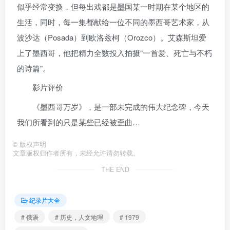
似乎经常变换，但每出戏都是墨国某一时期在某个地区的
生活，同时，每一集都献给一位不同的墨西哥艺术家，从
波沙达（Posada）到欧洛兹柯（Orozco）。艾森斯坦爱
上了墨西哥，他把精力全数投入拍摄“一首爱、死亡与不朽
的诗篇"。
影片评价
《墨西哥万岁》，是一部未完成的伟大纪念碑，今天
我们所看到的只是某些已经被歪曲…
©
版权声明
文章版权归作者所有，未经允许请勿转载。
THE END
纪录片大全
# 俄语
# 历史，人文地理
# 1979