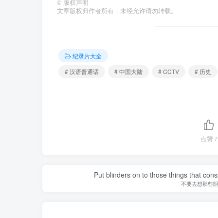
©
版权声明
文章版权归作者所有，未经允许请勿转载。
纪录片大全
# 汉语普通话
# 中国大陆
# CCTV
# 历史
点赞
7
Put blinders on to those things that con
不要去想那些