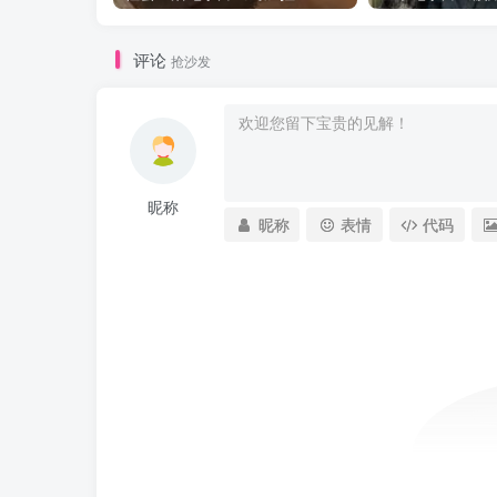
评论
抢沙发
昵称
昵称
表情
代码