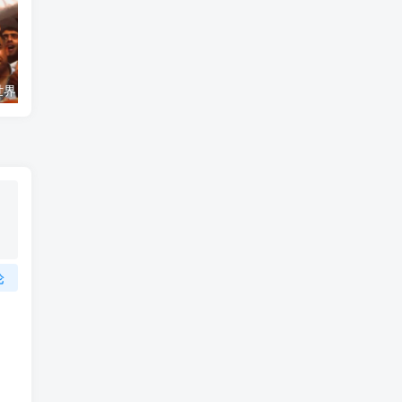
艺术纪录片《世界：新吉普赛之王 This World: The New Gypsy Kings》下载
自然纪录片《沙漠生存者：阿拉伯狼 Desert Survivors: The Arabian Wolf》下载
论