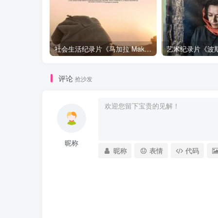
社会生活纪录片《马加拉 Makala》下载
评论
抢沙发
昵称
昵称
表情
代码