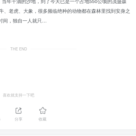
到，当年干涸的沙地，到了今天已是一个占地550公顷的茂盛森
牛、老虎、大象，很多频临绝种的动物都在森林里找到安身之
的时间，独自一人就只…
THE END
喜欢就支持一下吧
4
分享
收藏