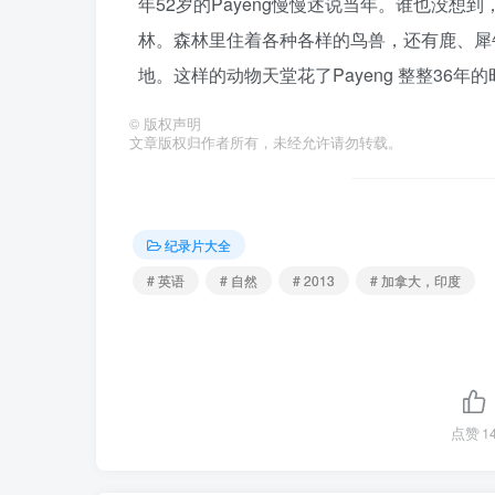
年52岁的Payeng慢慢述说当年。谁也没想
林。森林里住着各种各样的鸟兽，还有鹿、犀
地。这样的动物天堂花了Payeng 整整36年
©
版权声明
文章版权归作者所有，未经允许请勿转载。
纪录片大全
# 英语
# 自然
# 2013
# 加拿大，印度
点赞
1