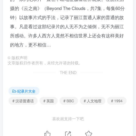
摄的《云之南》（Beyond The Clouds，共7集，每集60分
钟）以故事片式的手法，记录了丽江普通人家的普通的故
事。凡是看过这部纪录片的人无不为之倾倒，无不为丽江
所感动。许多人西方人竟然不相信世界上还会有这样美好
的地方，更不相信…
©
版权声明
文章版权归作者所有，未经允许请勿转载。
THE END
纪录片大全
# 汉语普通话
# 英国
# BBC
# 人文地理
# 1994
喜欢就支持一下吧