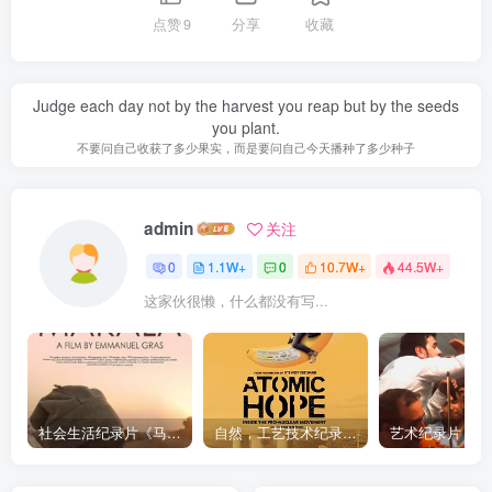
点赞
9
分享
收藏
Judge each day not by the harvest you reap but by the seeds
you plant.
不要问自己收获了多少果实，而是要问自己今天播种了多少种子
admin
关注
0
1.1W+
0
10.7W+
44.5W+
这家伙很懒，什么都没有写...
社会生活纪录片《马加拉 Makala》下载
自然，工艺技术纪录片《原子能的希望 Atomic Hope – Inside the Pro-Nuclear Movement》下载