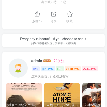
喜欢就支持一下吧
点赞
12
分享
收藏
Every day is beautiful if you choose to see it.
如果你愿意去发现，其实每一天都很美
admin
关注
0
1.1W+
0
10.7W+
44.4W+
这家伙很懒，什么都没有写...
社会生活纪录片《马加拉 Makala》下载
自然，工艺技术纪录片《原子能的希望 Atomic Hope – Inside the Pro-Nuclear Movement》下载