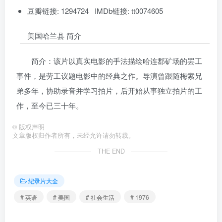
豆瓣链接: 1294724 IMDb链接: tt0074605
美国哈兰县 简介
简介：该片以真实电影的手法描绘哈连郡矿场的罢工
事件，是劳工议题电影中的经典之作。导演曾跟随梅索兄
弟多年，协助录音并学习拍片，后开始从事独立拍片的工
作，至今已三十年。
©
版权声明
文章版权归作者所有，未经允许请勿转载。
THE END
纪录片大全
# 英语
# 美国
# 社会生活
# 1976