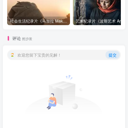
社会生活纪录片《马加拉 Makala》下载
艺
评论
抢沙发
欢迎您留下宝贵的见解！
提交