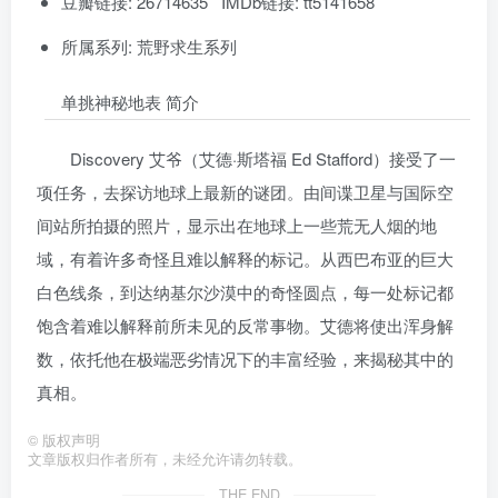
豆瓣链接: 26714635 IMDb链接: tt5141658
所属系列: 荒野求生系列
单挑神秘地表 简介
Discovery 艾爷（艾德·斯塔福 Ed Stafford）接受了一
项任务，去探访地球上最新的谜团。由间谍卫星与国际空
间站所拍摄的照片，显示出在地球上一些荒无人烟的地
域，有着许多奇怪且难以解释的标记。从西巴布亚的巨大
白色线条，到达纳基尔沙漠中的奇怪圆点，每一处标记都
饱含着难以解释前所未见的反常事物。艾德将使出浑身解
数，依托他在极端恶劣情况下的丰富经验，来揭秘其中的
真相。
©
版权声明
文章版权归作者所有，未经允许请勿转载。
THE END