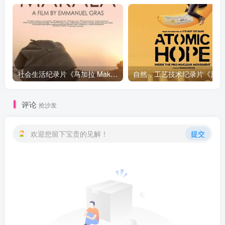
社会生活纪录片《马加拉 Makala》下载
自然，工
评论
抢沙发
欢迎您留下宝贵的见解！
提交