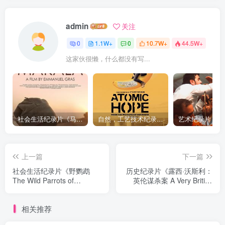
admin
关注
0
1.1W+
0
10.7W+
44.5W+
这家伙很懒，什么都没有写...
社会生活纪录片《马加拉 Makala》下载
自然，工艺技术纪录片《原子能的希望 Atomic Hope – Inside the Pro-Nuclear Movement》下载
上一篇
下一篇
社会生活纪录片《野鹦鹉
历史纪录片《露西·沃斯利：
The Wild Parrots of
英伦谋杀案 A Very British
Telegraph Hill》下载
Murder with Lucy
Worsley》下载
相关推荐