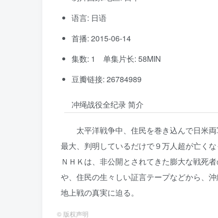
语言: 日语
首播: 2015-06-14
集数: 1 单集片长: 58MIN
豆瓣链接: 26784989
冲绳战役全纪录 简介
太平洋戦争中、住民を巻き込んで日米両
最大、判明しているだけで９万人超が亡くな
ＮＨＫは、非公開とされてきた膨大な戦死者
や、住民の生々しい証言テープなどから、沖
地上戦の真実に迫る。
©
版权声明