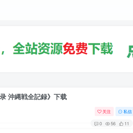
录 沖縄戦全記録》下载
关注
私信
0
56
11