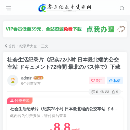
首页
纪录片大全
正文
社会生活纪录片《纪实72小时 日本最北端的公交
车站 ドキュメント72時間 最北のバス停で》下载
admin
关注
私信
6个月前发布
0
23
9
付费资源
社会生活纪录片《纪实72小时 日本最北端的公交车站 ドキュメント72時間 最北のバス停で》下载
此内容为付费资源，请付费后查看
8.8
35
￥
￥