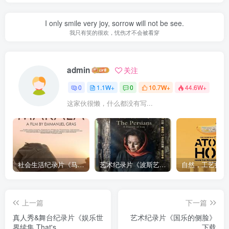
I only smile very joy, sorrow will not be see.
我只有笑的很欢，忧伤才不会被看穿
admin
关注
0
1.1W+
0
10.7W+
44.6W+
这家伙很懒，什么都没有写...
社会生活纪录片《马加拉 Makala》下载
艺术纪录片《波斯艺术 Art of Persia》下载
上一篇
下一篇
真人秀&舞台纪录片《娱乐世
艺术纪录片《国乐的侧脸》
界续集 That's
下载