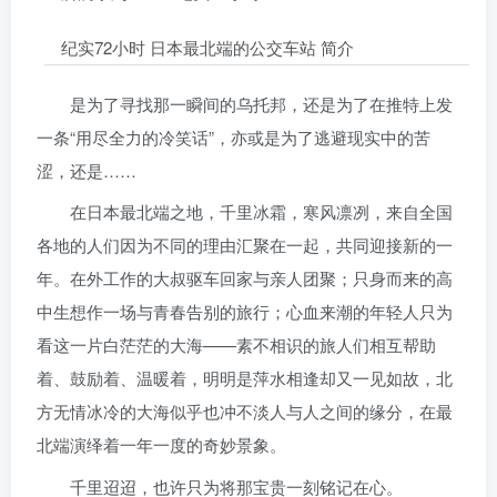
纪实72小时 日本最北端的公交车站 简介
是为了寻找那一瞬间的乌托邦，还是为了在推特上发
一条“用尽全力的冷笑话”，亦或是为了逃避现实中的苦
涩，还是……
在日本最北端之地，千里冰霜，寒风凛冽，来自全国
各地的人们因为不同的理由汇聚在一起，共同迎接新的一
年。在外工作的大叔驱车回家与亲人团聚；只身而来的高
中生想作一场与青春告别的旅行；心血来潮的年轻人只为
看这一片白茫茫的大海——素不相识的旅人们相互帮助
着、鼓励着、温暖着，明明是萍水相逢却又一见如故，北
方无情冰冷的大海似乎也冲不淡人与人之间的缘分，在最
北端演绎着一年一度的奇妙景象。
千里迢迢，也许只为将那宝贵一刻铭记在心。