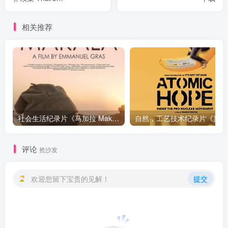
Entertainment, Part II》下载
相关推荐
社会生活纪录片《马加拉 Makala》下载
自然，工
评论
抢沙发
欢迎您留下宝贵的见解！
提交