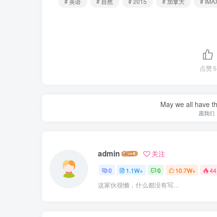
# 英语
# 自然
# 2015
# 加拿大
# IMA
点赞
5
May we all have th
愿我们
admin
关注
0
1.1W+
0
10.7W+
44
这家伙很懒，什么都没有写...