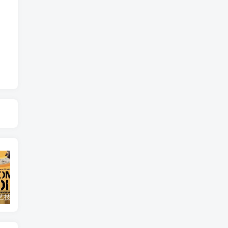
自然，工艺技术纪录片《原子能的希望 Atomic Hope – Inside the Pro-Nuclear Movement》下载
艺术纪录片《世界：新吉普赛之王 This World: The New Gypsy Kings》下载
自然纪录片《沙漠生存者：阿拉伯狼 Desert Survivors: The Arabian Wolf》下载