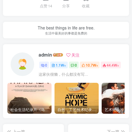
点赞
14
分享
收藏
The best things in life are free.
生活中最美好的事都是免费的
admin
关注
0
1.1W+
0
10.7W+
44.4W+
这家伙很懒，什么都没有写...
社会生活纪录片《马加拉 Makala》下载
自然，工艺技术纪录片《原子能的希望 Atomic Hope – Inside the Pro-Nuclear Movement》下载
上一篇
下一篇