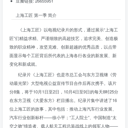
豆瓣链接: 26655951
上海工匠 第一季 简介
《上海工匠》以电视纪录片的形式，通过展示“上海工
匠”们精益求精、严谨细致的高超技艺，追求完美、创造极
致的职业精神，攻坚克难、创新超越的优秀品质，以点带
面显示每个工匠背后所代表的上海各行各业的新发展、新
变化和新成就。
纪录片《上海工匠》也是市总工会与东方卫视继《劳
动最光荣》大型电视公益宣传节目合作后再次携手。该片
分8集，将于10月1日至2日，10月4日至9日的每天8时25分
在东方卫视《大爱东方》栏目播出。纪录片集中讲述了16
位上海工匠的故事，其中包括：推动上海汽车行业发展、
汽车行业创新标杆——徐小平；“工人院士”、中国制造“太
空之吻”缔造者、载人航天工程总装战线上的领军人物——