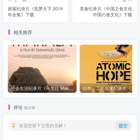
探索纪录片《筑梦天下 2019
美食纪录片《中国之食文化
年全集》下载
中国の食文化》下载
相关推荐
社会生活纪录片《马加拉 Makala》下载
自然，工
评论
抢沙发
欢迎您留下宝贵的见解！
提交