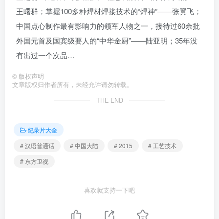
王曙群；掌握100多种焊材焊接技术的“焊神”——张翼飞；
中国点心制作最有影响力的领军人物之一，接待过60余批
外国元首及国宾级要人的“中华金厨”——陆亚明；35年没
有出过一个次品…
©
版权声明
文章版权归作者所有，未经允许请勿转载。
THE END
纪录片大全
# 汉语普通话
# 中国大陆
# 2015
# 工艺技术
# 东方卫视
喜欢就支持一下吧