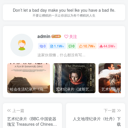
Don’t let a bad day make you feel lke you have a bad lfe.
不要让糟糕的一天让你误以为有个糟糕的人生
admin
关注
0
1.1W+
0
10.7W+
44.5W+
这家伙很懒，什么都没有写...
社会生活纪录片《马加拉 Makala》下载
艺术纪录片《波斯艺术 Art of Persia》下载
上一篇
下一篇
艺术纪录片《BBC.中国瓷器
人文地理纪录片《牡丹》下
瑰宝 Treasures of Chinese
载