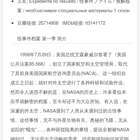
又名: Expediente no resuelto / 怪事件ファイル / 無解檔
案 / необъяснимое специальные материалы 1 сезон
豆瓣链接: 25714908 IMDb链接: tt3141172
怪事件档案 第一季 简介
1958年7月29日，美国总统艾森豪威尔签署了《美国
公共法案85-568》，创立了国家航空和太空管理局，取代
了其前身美国国家航空咨询委员会(NACA)。 这一组织自
成立之日起，就针对外太空进行了各种科研和试验作业。
然而令人迷惑不解的是，在NASA的历史上，许多看似本
应早就解密的档案，至今却还不为大众所知。有人说，在
深邃的外太空，NASA遇到了人类从未遇到过的古怪事
情。这些事情，无不与外星生物有关。奥秘的飞碟，无从
追踪的“蠕虫”……各种斑驳陆离的事情，据说全都被NASA
碰到过。 无论是出于战略的需求，仍是根据别的任何可能