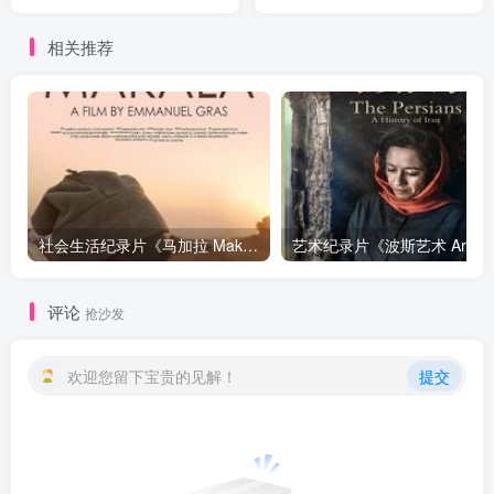
Porcelain》下载
相关推荐
社会生活纪录片《马加拉 Makala》下载
艺
评论
抢沙发
欢迎您留下宝贵的见解！
提交