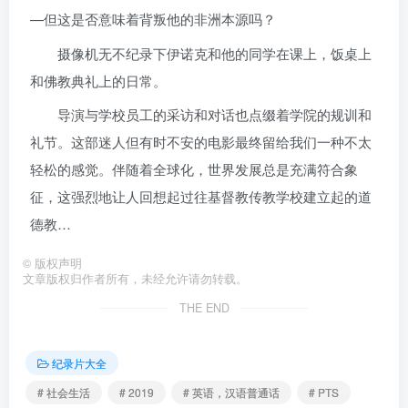
—但这是否意味着背叛他的非洲本源吗？
摄像机无不纪录下伊诺克和他的同学在课上，饭桌上
和佛教典礼上的日常。
导演与学校员工的采访和对话也点缀着学院的规训和
礼节。这部迷人但有时不安的电影最终留给我们一种不太
轻松的感觉。伴随着全球化，世界发展总是充满符合象
征，这强烈地让人回想起过往基督教传教学校建立起的道
德教…
©
版权声明
文章版权归作者所有，未经允许请勿转载。
THE END
纪录片大全
# 社会生活
# 2019
# 英语，汉语普通话
# PTS