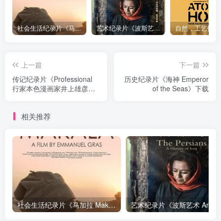
社会生活纪录片《马加拉 Makala》下载
艺术纪录片《波斯艺术 Art of Persia》下载
上一篇
下一篇
传记纪录片《Professional
历史纪录片《海神 Emperor
行家本色漫画家井上雄彦的
of the Seas》下载
工作 プロフェッショナル 仕
事の流儀 第VI期 漫画家 井
相关推荐
上雄彦の仕事》下载
社会生活纪录片《马加拉 Makala》下载
艺