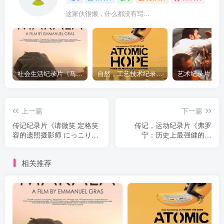
这家伙很懒，什么都没有写...
社会生活纪录片《马加拉 Makala》下载
自然，工艺技术纪录片《原子能的希望 Atomic Hope – Inside the Pro-Nuclear Movement》下载
上一篇
下一篇
传记纪录片《请微笑 定格笑
传记，运动纪录片《弗罗
容的遗照摄影师 にっこり笑
宁：历史上最强健的人
って～笑顔を残す遺影写真
Froning: The Fittest Man in
家～》下载
History》下载
相关推荐