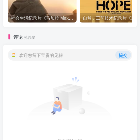
社会生活纪录片《马加拉 Makala》下载
自然，工
评论
抢沙发
欢迎您留下宝贵的见解！
提交