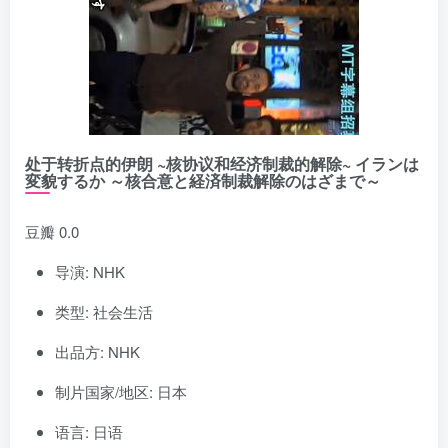
处于转折点的伊朗 ~核协议和经济制裁的解除~ イランは
変貌するか ～核合意と経済制裁解除のはざまで～
豆瓣 0.0
导演: NHK
类型: 社会生活
出品方: NHK
制片国家/地区: 日本
语言: 日语