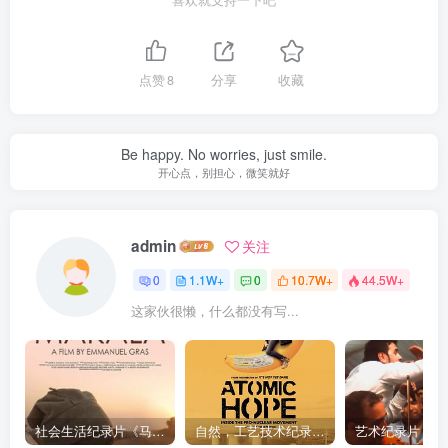
喜欢就支持一下吧
点赞
8
分享
收藏
Be happy. No worries, just smile.
开心点，别担心，微笑就好
admin
关注
0
1.1W+
0
10.7W+
44.5W+
这家伙很懒，什么都没有写...
社会生活纪录片《马加拉 Makala》下载
自然，工艺技术纪录片《原子能的希望 Atomic Hope – Inside the Pro-Nuclear Movement》下载