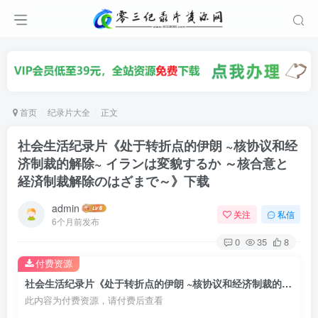
首页
纪录片大全
正文
社会生活纪录片《处于转折点的伊朗 ~核协议和经
济制裁的解除~ イランは変貌するか ～核合意と
経済制裁解除のはざまで～》下载
admin
关注
私信
6个月前发布
0
35
8
付费资源
社会生活纪录片《处于转折点的伊朗 ~核协议和经济制裁的解除~ イランは変貌するか ～核合意と経済制裁解除のはざまで～》下载
此内容为付费资源，请付费后查看