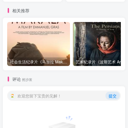
相关推荐
社会生活纪录片《马加拉 Makala》下载
艺
评论
抢沙发
欢迎您留下宝贵的见解！
提交