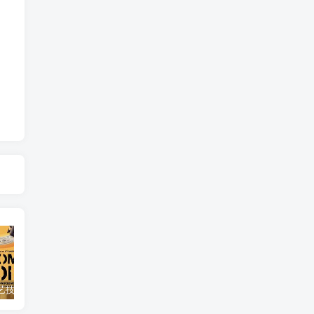
自然，工艺技术纪录片《原子能的希望 Atomic Hope – Inside the Pro-Nuclear Movement》下载
艺术纪录片《世界：新吉普赛之王 This World: The New Gypsy Kings》下载
自然纪录片《沙漠生存者：阿拉伯狼 Desert Survivors: The Arabian Wolf》下载