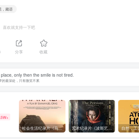
话，藏语
喜欢就支持一下吧
3
分享
收藏
ace, only then the smile is not tired.
梦的最深处，只有微笑不累
.5W+
社会生活纪录片《马加拉 Makala》下载
艺术纪录片《波斯艺术 Art of Persia》下载