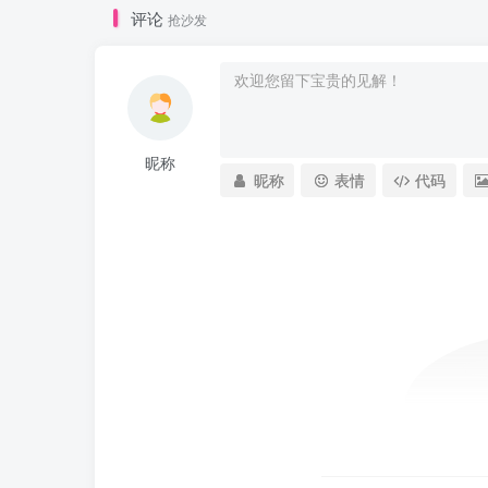
评论
抢沙发
昵称
昵称
表情
代码