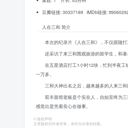
集数: 1 片长: 53分钟
豆瓣链接: 30337189 IMDb链接: tt906029
人在三和 简介
本次的纪录片《人在三和》，不仅跟随打
还采访了来三和围观旅游的留学生，和著名
在五星酒店打工1小时12块，忙到半夜工
一万多。
三和大神出名之后，越来越多的人来三和
双丰面馆老板是个实在人，自始至终为三
感觉出是凭着良心在做事。
©
版权声明
文章版权归作者所有，未经允许请勿转载。