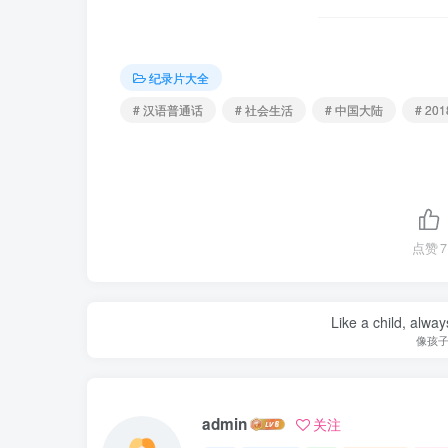
纪录片大全
# 汉语普通话
# 社会生活
# 中国大陆
# 201
点赞
7
Like a child, alway
像孩
admin
关注