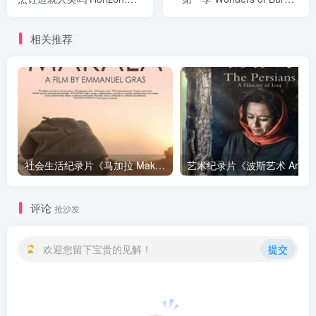
Did Cooking Make Us
Season 1》下载
Human》下载
相关推荐
社会生活纪录片《马加拉 Makala》下载
艺
评论
抢沙发
欢迎您留下宝贵的见解！
提交