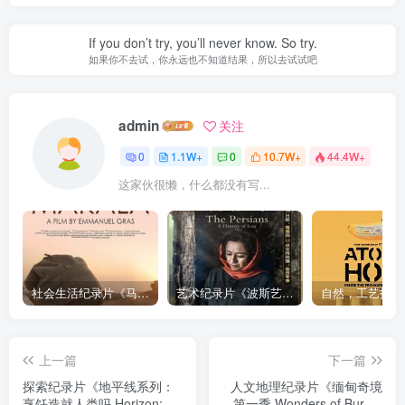
If you don’t try, you’ll never know. So try.
如果你不去试，你永远也不知道结果，所以去试试吧
admin
关注
0
1.1W+
0
10.7W+
44.4W+
这家伙很懒，什么都没有写...
社会生活纪录片《马加拉 Makala》下载
艺术纪录片《波斯艺术 Art of Persia》下载
上一篇
下一篇
探索纪录片《地平线系列：
人文地理纪录片《缅甸奇境
烹饪造就人类吗 Horizon:
第一季 Wonders of Burma