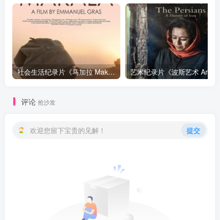
社会生活纪录片《马加拉 Makala》下载
艺
评论
抢沙发
欢迎您留下宝贵的见解！
提交