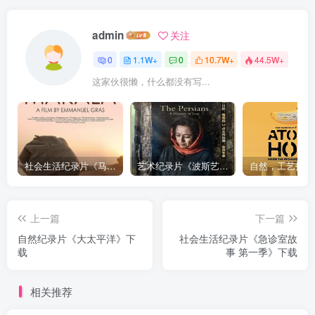
admin
关注
0
1.1W+
0
10.7W+
44.5W+
这家伙很懒，什么都没有写...
社会生活纪录片《马加拉 Makala》下载
艺术纪录片《波斯艺术 Art of Persia》下载
上一篇
下一篇
自然纪录片《大太平洋》下
社会生活纪录片《急诊室故
载
事 第一季》下载
相关推荐