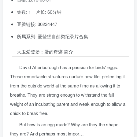
集数: 1 片长: 60分钟
豆瓣链接: 30234447
所属系列: 爱登堡自然类纪录片合集
大卫爱登堡：蛋的奇迹 简介
David Attenborough has a passion for birds' eggs.
These remarkable structures nurture new life, protecting it
from the outside world at the same time as allowing it to
breathe. They are strong enough to withstand the full
weight of an incubating parent and weak enough to allow a
chick to break free.
But how is an egg made? Why are they the shape
they are? And perhaps most impor…