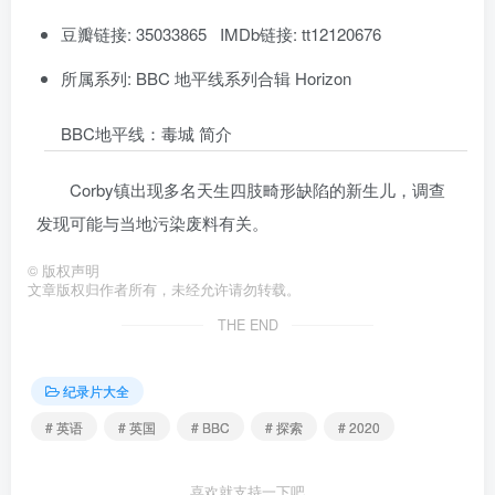
豆瓣链接: 35033865 IMDb链接: tt12120676
所属系列: BBC 地平线系列合辑 Horizon
BBC地平线：毒城 简介
Corby镇出现多名天生四肢畸形缺陷的新生儿，调查
发现可能与当地污染废料有关。
©
版权声明
文章版权归作者所有，未经允许请勿转载。
THE END
纪录片大全
# 英语
# 英国
# BBC
# 探索
# 2020
喜欢就支持一下吧