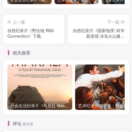
社会生活纪录片《马加拉 Makala》下载
艺术纪录片《世界：新吉普赛之王 This World: The New Gypsy Kings》下载
上一篇
下一篇
自然纪录片《野生链 Wild
自然纪录片《国家地理: 科学
Connection》下载
新发现 冰岛火山爆发
National Geographic Naked
Science Iceland Volcano
相关推荐
Eruption》下载
社会生活纪录片《马加拉 Makala》下载
艺术纪
评论
抢沙发