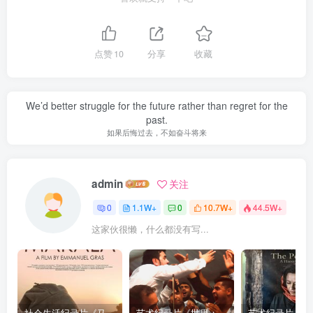
点赞
10
分享
收藏
We’d better struggle for the future rather than regret for the
past.
如果后悔过去，不如奋斗将来
admin
关注
0
1.1W+
0
10.7W+
44.5W+
这家伙很懒，什么都没有写...