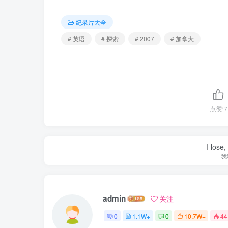
纪录片大全
# 英语
# 探索
# 2007
# 加拿大
点赞
7
I lose,
我
admin
关注
0
1.1W+
0
10.7W+
44