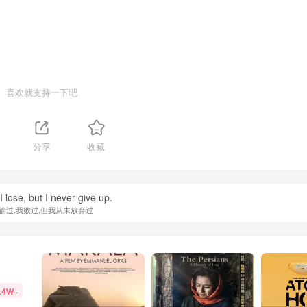
喜欢就支持一下吧
分享
收藏
 I lose, but I never give up.
输过,我败过,但我从未放弃过
.4W+