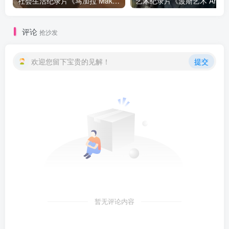
社会生活纪录片《马加拉 Makala》下载
艺
评论
抢沙发
欢迎您留下宝贵的见解！
提交
暂无评论内容