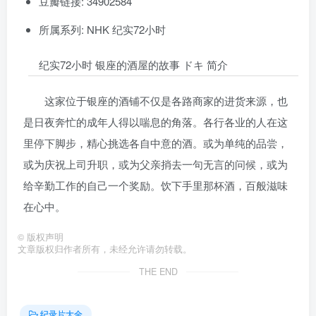
豆瓣链接: 34902584
所属系列: NHK 纪实72小时
纪实72小时 银座的酒屋的故事 ドキ 简介
这家位于银座的酒铺不仅是各路商家的进货来源，也
是日夜奔忙的成年人得以喘息的角落。各行各业的人在这
里停下脚步，精心挑选各自中意的酒。或为单纯的品尝，
或为庆祝上司升职，或为父亲捎去一句无言的问候，或为
给辛勤工作的自己一个奖励。饮下手里那杯酒，百般滋味
在心中。
©
版权声明
文章版权归作者所有，未经允许请勿转载。
THE END
纪录片大全