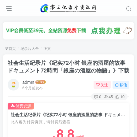
首页
纪录片大全
正文
社会生活纪录片《纪实72小时 银座的酒屋的故事
ドキュメント72時間「銀座の酒屋の物語」》下载
admin
关注
私信
6个月前发布
0
45
10
付费资源
社会生活纪录片《纪实72小时 银座的酒屋的故事 ドキュメント72時間「銀座の酒屋の物語」》下载
此内容为付费资源，请付费后查看
8.8
35
￥
￥