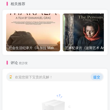
相关推荐
社会生活纪录片《马加拉 Makala》下载
艺
评论
抢沙发
欢迎您留下宝贵的见解！
提交