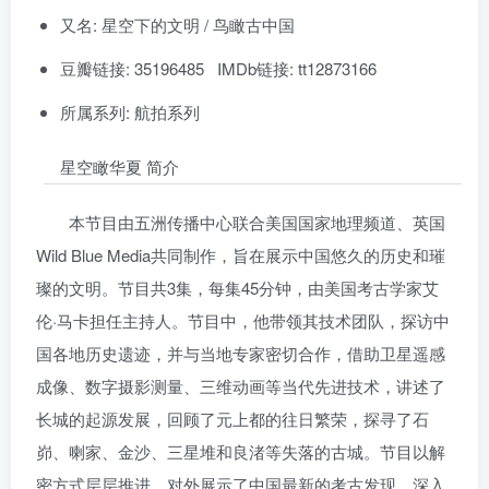
又名: 星空下的文明 / 鸟瞰古中国
豆瓣链接: 35196485 IMDb链接: tt12873166
所属系列: 航拍系列
星空瞰华夏 简介
本节目由五洲传播中心联合美国国家地理频道、英国
Wild Blue Media共同制作，旨在展示中国悠久的历史和璀
璨的文明。节目共3集，每集45分钟，由美国考古学家艾
伦·马卡担任主持人。节目中，他带领其技术团队，探访中
国各地历史遗迹，并与当地专家密切合作，借助卫星遥感
成像、数字摄影测量、三维动画等当代先进技术，讲述了
长城的起源发展，回顾了元上都的往日繁荣，探寻了石
峁、喇家、金沙、三星堆和良渚等失落的古城。节目以解
密方式层层推进，对外展示了中国最新的考古发现，深入