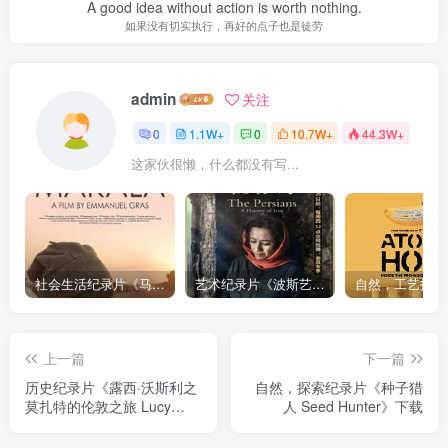
A good idea without action is worth nothing.
如果没有切实执行，再好的点子也是徒劳
admin
关注
0
1.1W+
0
10.7W+
44.3W+
这家伙很懒，什么都没有写...
社会生活纪录片《马加拉 Makala》下载
艺术纪录片《波斯艺术 Art of Persia》下载
上一篇
下一篇
历史纪录片《露西·沃斯利之
自然，探索纪录片《种子猎
莫扎特的伦敦之旅 Lucy
人 Seed Hunter》下载
Worsley: Mozart’s London
Odyssey》下载