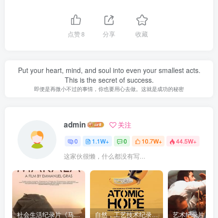
点赞
8
分享
收藏
Put your heart, mind, and soul into even your smallest acts.
This is the secret of success.
即便是再微小不过的事情，你也要用心去做。这就是成功的秘密
admin
关注
0
1.1W+
0
10.7W+
44.5W+
这家伙很懒，什么都没有写...
社会生活纪录片《马加拉 Makala》下载
自然，工艺技术纪录片《原子能的希望 Atomic Hope – Inside the Pro-Nuclear Movement》下载