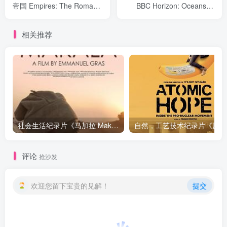
帝国 Empires: The Roman
BBC Horizon: Oceans of
Empire in the First
the Solar System》下载
Century》下载
相关推荐
社会生活纪录片《马加拉 Makala》下载
自然，工
评论
抢沙发
欢迎您留下宝贵的见解！
提交