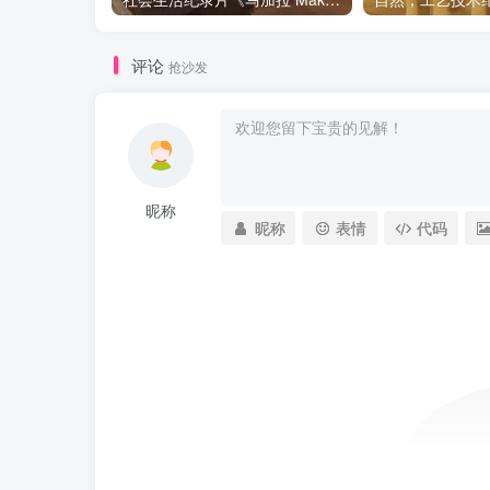
评论
抢沙发
昵称
昵称
表情
代码