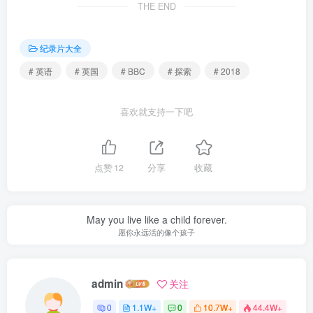
THE END
纪录片大全
# 英语
# 英国
# BBC
# 探索
# 2018
喜欢就支持一下吧
点赞
12
分享
收藏
May you live like a child forever.
愿你永远活的像个孩子
admin
关注
0
1.1W+
0
10.7W+
44.4W+