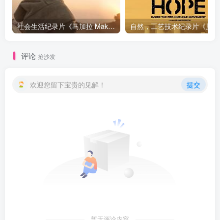
社会生活纪录片《马加拉 Makala》下载
自然，工
评论
抢沙发
欢迎您留下宝贵的见解！
提交
暂无评论内容