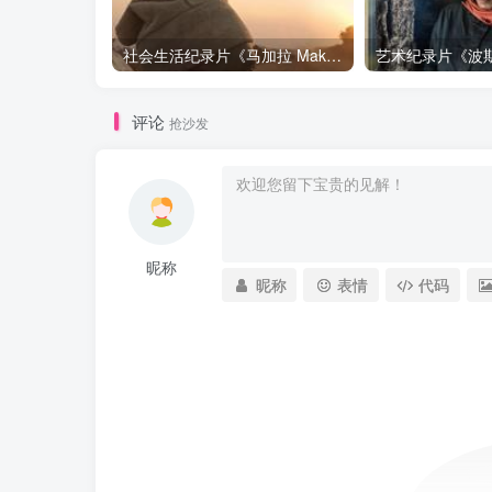
社会生活纪录片《马加拉 Makala》下载
评论
抢沙发
昵称
昵称
表情
代码