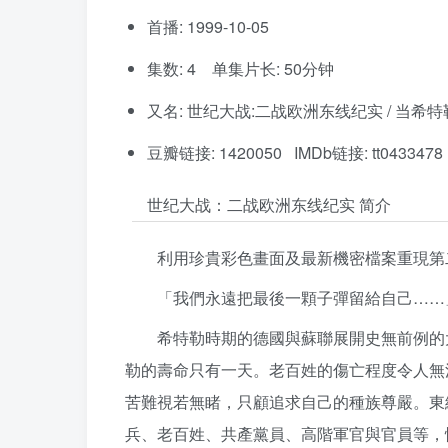
首播: 1999-10-05
集数: 4 单集片长: 50分钟
又名: 世纪大战:二战欧洲东线纪实 / 当希特
豆瓣链接: 1420050 IMDb链接: tt0433478
世纪大战：二战欧洲东线纪实 简介
利用珍貴彩色畫面及最新機密檔案重現第
「我們永遠把最後一顆子彈留給自己……
希特勒時期的德國與蘇聯展開史無前例的
勒的壽命只有一天。老百姓的傷亡程度令人無
苦難視若無睹，只顧追求自己的種族尊嚴。東
兵、老百姓、共產黨員、高階軍官與官員等，