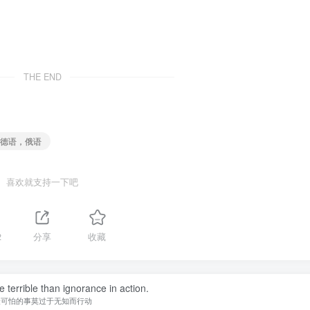
THE END
，德语，俄语
喜欢就支持一下吧
2
分享
收藏
 terrible than ignorance in action.
最可怕的事莫过于无知而行动