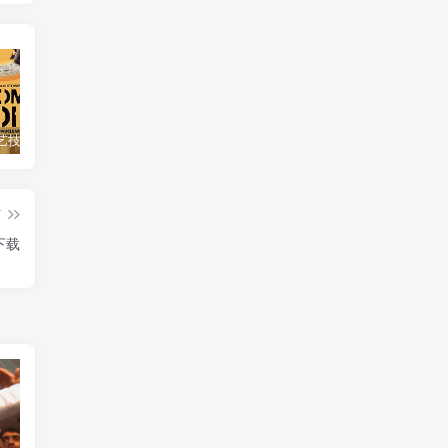
自然，工艺技术纪录片《原子能的希望 Atomic Hope – Inside the Pro-Nuclear Movement》下载
艺术纪录片《世界：新吉普赛之王 This World: The New Gypsy Kings》下载
自然纪录片《沙漠生存者：阿拉伯狼 Desert Survivors: The Arabian Wolf》下载
篇
下载