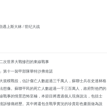
勒遇上斯大林 / 世纪大战
二次世界大戰慘烈的東線戰事
」第十一裝甲部隊華特沙弗肯諾
大規模戰役，估計傷亡人數超過三千萬人，蘇聯士兵在史達林格
法想像。蘇聯平民的死亡人數超過一千三百萬人，政府對他們的
線戰事的情景恐怖至極，本節目將透過個人現身說法，包括士
憶訴慘痛經歷。其中將還包含戰爭實況的珍貴彩色畫面做為說