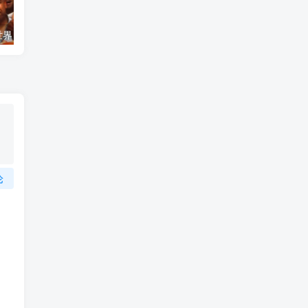
艺术纪录片《世界：新吉普赛之王 This World: The New Gypsy Kings》下载
自然纪录片《沙漠生存者：阿拉伯狼 Desert Survivors: The Arabian Wolf》下载
论