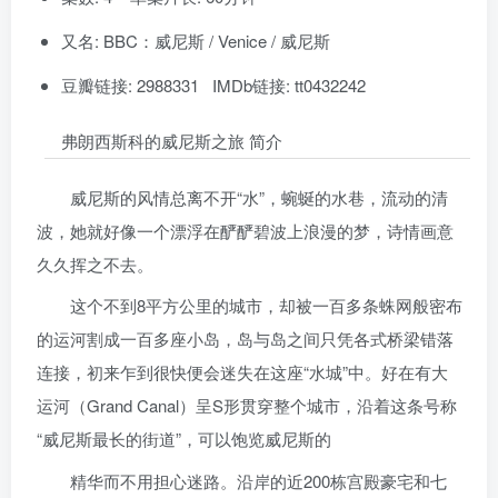
又名: BBC：威尼斯 / Venice / 威尼斯
豆瓣链接: 2988331 IMDb链接: tt0432242
弗朗西斯科的威尼斯之旅 简介
威尼斯的风情总离不开“水”，蜿蜒的水巷，流动的清
波，她就好像一个漂浮在酽酽碧波上浪漫的梦，诗情画意
久久挥之不去。
这个不到8平方公里的城市，却被一百多条蛛网般密布
的运河割成一百多座小岛，岛与岛之间只凭各式桥梁错落
连接，初来乍到很快便会迷失在这座“水城”中。好在有大
运河（Grand Canal）呈S形贯穿整个城市，沿着这条号称
“威尼斯最长的街道”，可以饱览威尼斯的
精华而不用担心迷路。沿岸的近200栋宫殿豪宅和七