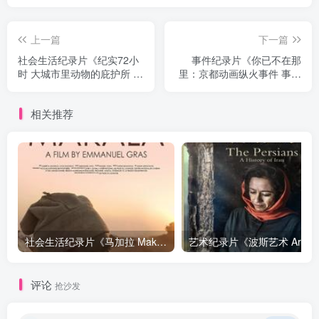
上一篇
下一篇
社会生活纪录片《纪实72小
事件纪录片《你已不在那
时 大城市里动物的庇护所 ド
里：京都动画纵火事件 事件
キュメント72時間 大都会
の涙「そこに あなたがいな
犬と猫のシェルターで》下
い～京都アニメーション放
相关推荐
载
火事件」》下载
社会生活纪录片《马加拉 Makala》下载
艺
评论
抢沙发