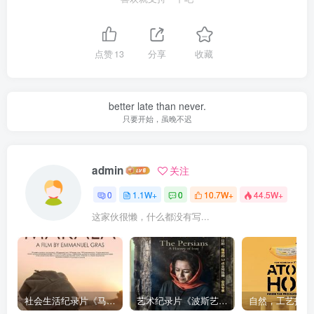
点赞
13
分享
收藏
better late than never.
只要开始，虽晚不迟
admin
关注
0
1.1W+
0
10.7W+
44.5W+
这家伙很懒，什么都没有写...
社会生活纪录片《马加拉 Makala》下载
艺术纪录片《波斯艺术 Art of Persia》下载