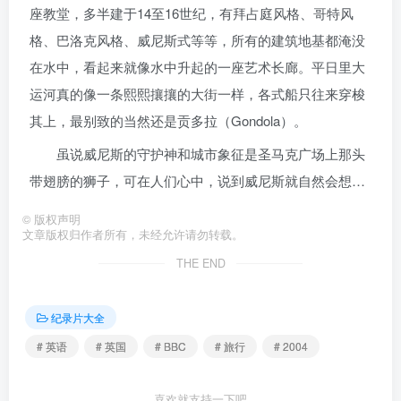
座教堂，多半建于14至16世纪，有拜占庭风格、哥特风
格、巴洛克风格、威尼斯式等等，所有的建筑地基都淹没
在水中，看起来就像水中升起的一座艺术长廊。平日里大
运河真的像一条熙熙攘攘的大街一样，各式船只往来穿梭
其上，最别致的当然还是贡多拉（Gondola）。
虽说威尼斯的守护神和城市象征是圣马克广场上那头
带翅膀的狮子，可在人们心中，说到威尼斯就自然会想…
©
版权声明
文章版权归作者所有，未经允许请勿转载。
THE END
纪录片大全
# 英语
# 英国
# BBC
# 旅行
# 2004
喜欢就支持一下吧