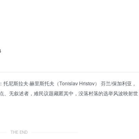
4
：托尼斯拉夫·赫里斯托夫（Tonislav Hristov） 芬兰/保加利亚 。
点、无叙述者，难民议题藏匿其中，没落村落的选举风波映射世
THE END