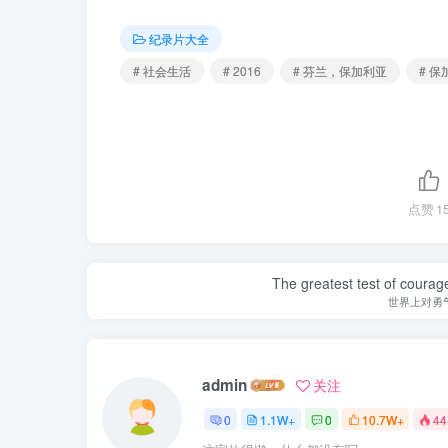
纪录片大全
# 社会生活
# 2016
# 芬兰，保加利亚
# 
点赞
1
The greatest test of courage
世界上对勇
admin
关注
0
1.1W+
0
10.7W+
44