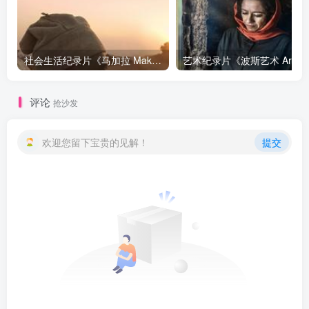
社会生活纪录片《马加拉 Makala》下载
艺
评论
抢沙发
欢迎您留下宝贵的见解！
提交