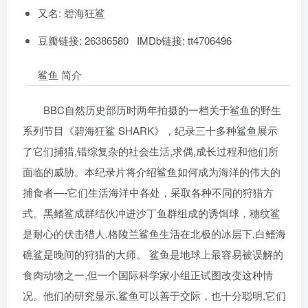
又名: 碧海狂鲨
豆瓣链接: 26386580 IMDb链接: tt4706496
鲨鱼 简介
BBC自然历史部历时两年拍摄的一档关于鲨鱼的野生
系列节目《碧海狂鲨 SHARK》，纪录三十多种鲨鱼展示
了它们捕猎,错综复杂的社会生活,求偶,成长过程和他们所
面临的威胁。本纪录片将介绍鲨鱼如何成为海洋的伟大的
捕食者—-它们生活海洋中各处，采取各种不同的狩猎方
式。黑鳍鲨成群结伙冲进沙丁鱼群组成的诱饵球，穗纹鲨
是耐心的伏击猎人,格陵兰鲨鱼生活在北极的冰层下,白鳍海
礁鲨是晚间的狩猎的大师。 鲨鱼是地球上最容易被误解的
食肉动物之一,但一个国际科学家小组正试图改变这种情
况。他们的研究显示,鲨鱼可以善于交际，也十分聪明,它们