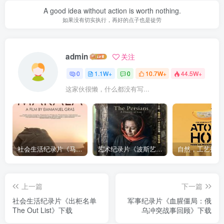
A good idea without action is worth nothing.
如果没有切实执行，再好的点子也是徒劳
admin
关注
0
1.1W+
0
10.7W+
44.5W+
这家伙很懒，什么都没有写...
社会生活纪录片《马加拉 Makala》下载
艺术纪录片《波斯艺术 Art of Persia》下载
上一篇
下一篇
社会生活纪录片《出柜名单
军事纪录片《血腥僵局：俄
The Out List》下载
乌冲突战事回顾》下载