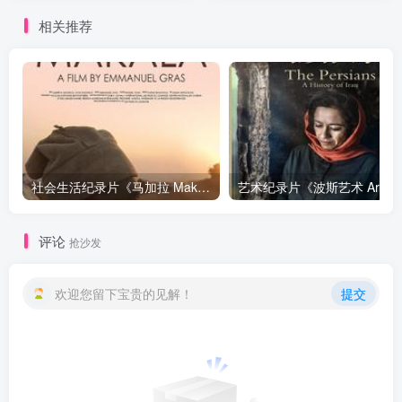
相关推荐
社会生活纪录片《马加拉 Makala》下载
艺
评论
抢沙发
欢迎您留下宝贵的见解！
提交