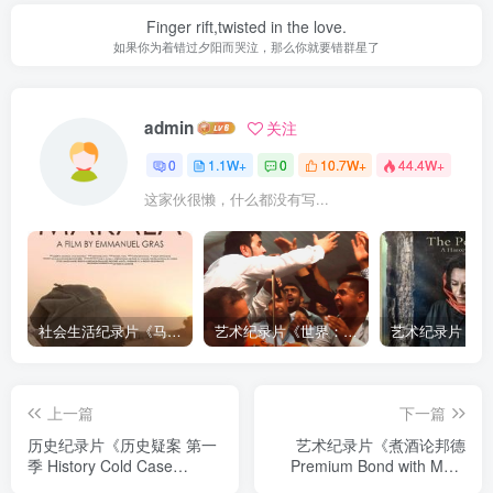
Finger rift,twisted in the love.
如果你为着错过夕阳而哭泣，那么你就要错群星了
admin
关注
0
1.1W+
0
10.7W+
44.4W+
这家伙很懒，什么都没有写...
社会生活纪录片《马加拉 Makala》下载
艺术纪录片《世界：新吉普赛之王 This World: The New Gypsy Kings》下载
上一篇
下一篇
历史纪录片《历史疑案 第一
艺术纪录片《煮酒论邦德
季 History Cold Case
Premium Bond with Mark
Season 1》下载
Gatiss and Matthew