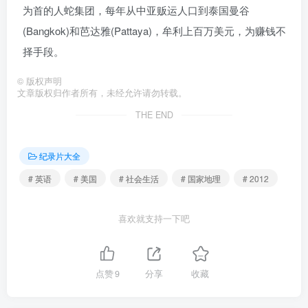
为首的人蛇集团，每年从中亚贩运人口到泰国曼谷
(Bangkok)和芭达雅(Pattaya)，牟利上百万美元，为赚钱不
择手段。
©
版权声明
文章版权归作者所有，未经允许请勿转载。
THE END
纪录片大全
# 英语
# 美国
# 社会生活
# 国家地理
# 2012
喜欢就支持一下吧
点赞
9
分享
收藏