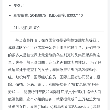
集数: 1
豆瓣链接: 20458875 IMDb链接: tt3037110
21世纪性奴 简介
每当夜幕降临，在泰国首都曼谷和旅游胜地芭提亚，
成群结队的性工作者就开始走上街头招揽生意。她们当中
的很多人是被世界上最危险的乌兹别克蛇头集团贩卖到这
里，失去一切人身自由，充当老鸨和嫖客的性奴。 为了解
救这些处于绝望中的女子，泰国政府组织的武装特勤小
组、煺役将军、国际组织官员、国际志愿者协同配合，跟
踪、偷拍、卧底、策反，和蛇头展开了“猫捉老鼠”的危险
游戏…… 秘密特种部队和国际卧底探员小组联手追缉人口
贩运集团。这个小组的任务，就是拯救成千上万被迫为性
奴隶的女性。泰国(Thailand)和乌兹别克(Uzbekistan)罪犯