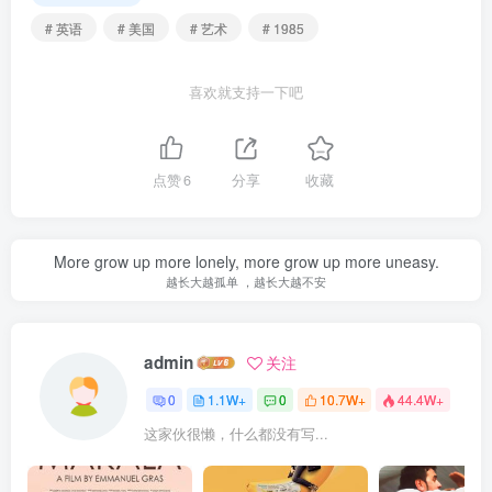
# 英语
# 美国
# 艺术
# 1985
喜欢就支持一下吧
点赞
6
分享
收藏
More grow up more lonely, more grow up more uneasy.
越长大越孤单 ，越长大越不安
admin
关注
0
1.1W+
0
10.7W+
44.4W+
这家伙很懒，什么都没有写...