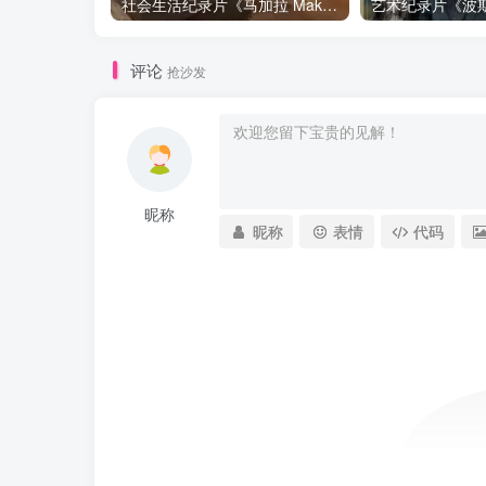
社会生活纪录片《马加拉 Makala》下载
评论
抢沙发
昵称
昵称
表情
代码