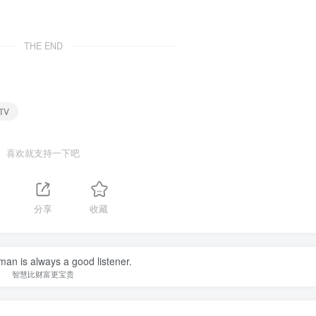
THE END
 TV
喜欢就支持一下吧
分享
收藏
an is always a good listener.
智慧比财富更宝贵