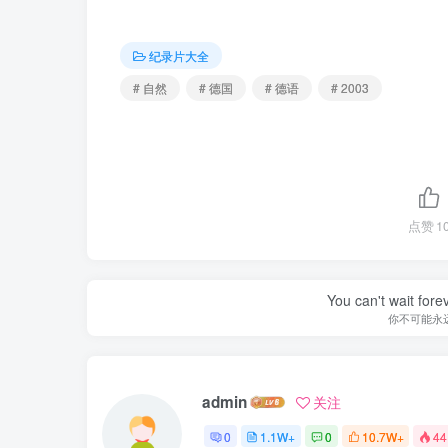
纪录片大全
# 自然
# 德国
# 德语
# 2003
点赞
1
You can't wait for
你不可能永
admin
关注
0
1.1W+
0
10.7W+
44