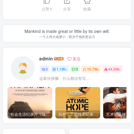
点赞
5
分享
收藏
Mankind is made great or little by its own will.
一个人伟大或渺小，取决于他的意志力
admin
关注
0
1.1W+
0
10.7W+
44.5W+
这家伙很懒，什么都没有写...
社会生活纪录片《马加拉 Makala》下载
自然，工艺技术纪录片《原子能的希望 Atomic Hope – Inside the Pro-Nuclear Movement》下载