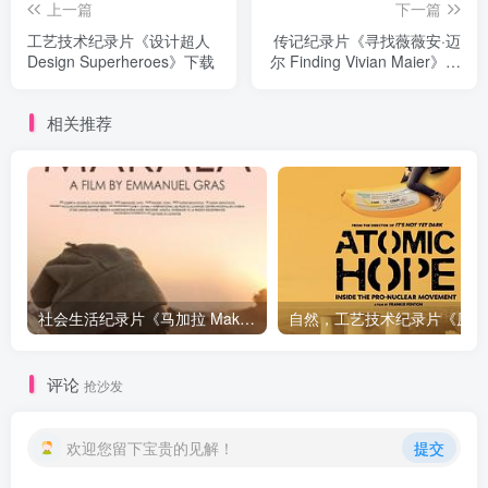
上一篇
下一篇
工艺技术纪录片《设计超人
传记纪录片《寻找薇薇安·迈
Design Superheroes》下载
尔 Finding Vivian Maier》下
载
相关推荐
社会生活纪录片《马加拉 Makala》下载
自然，工
评论
抢沙发
欢迎您留下宝贵的见解！
提交