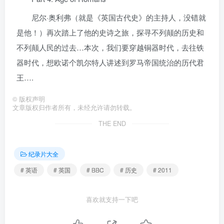
尼尔·奥利弗（就是《英国古代史》的主持人，没错就
是他！）再次踏上了他的史诗之旅，探寻不列颠的历史和
不列颠人民的过去…本次，我们要穿越铜器时代，去往铁
器时代，想欧诺个凯尔特人讲述到罗马帝国统治的历代君
王….
©
版权声明
文章版权归作者所有，未经允许请勿转载。
THE END
纪录片大全
# 英语
# 英国
# BBC
# 历史
# 2011
喜欢就支持一下吧