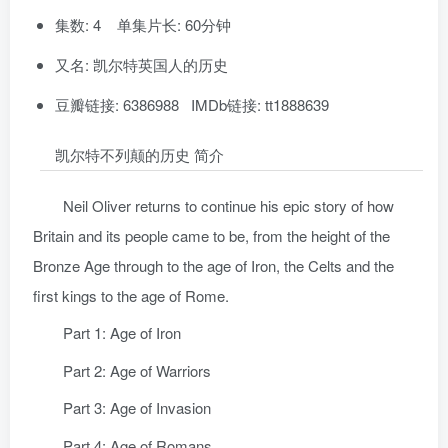
集数: 4 单集片长: 60分钟
又名: 凯尔特英国人的历史
豆瓣链接: 6386988 IMDb链接: tt1888639
凯尔特不列颠的历史 简介
Neil Oliver returns to continue his epic story of how
Britain and its people came to be, from the height of the
Bronze Age through to the age of Iron, the Celts and the
first kings to the age of Rome.
Part 1: Age of Iron
Part 2: Age of Warriors
Part 3: Age of Invasion
Part 4: Age of Romans