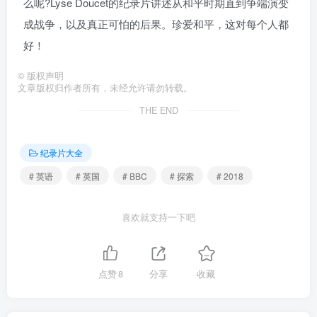
么呢?Lyse Doucet的纪录片讲述从和平时期直到争端演变
成战争，以及真正可怕的后果。珍爱和平，这对每个人都
好！
©
版权声明
文章版权归作者所有，未经允许请勿转载。
THE END
纪录片大全
# 英语
# 英国
# BBC
# 探索
# 2018
喜欢就支持一下吧
点赞
8
分享
收藏