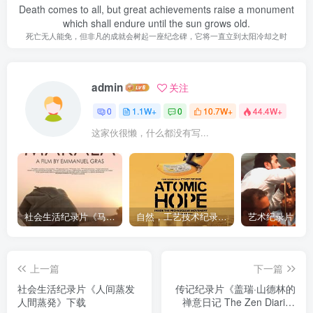
Death comes to all, but great achievements raise a monument
which shall endure until the sun grows old.
死亡无人能免，但非凡的成就会树起一座纪念碑，它将一直立到太阳冷却之时
admin
关注
0
1.1W+
0
10.7W+
44.4W+
这家伙很懒，什么都没有写...
社会生活纪录片《马加拉 Makala》下载
自然，工艺技术纪录片《原子能的希望 Atomic Hope – Inside the Pro-Nuclear Movement》下载
上一篇
下一篇
社会生活纪录片《人间蒸发
传记纪录片《盖瑞·山德林的
人間蒸発》下载
禅意日记 The Zen Diaries