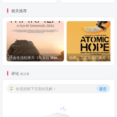
of Garry Shandling》下载
相关推荐
社会生活纪录片《马加拉 Makala》下载
自然，工
评论
抢沙发
欢迎您留下宝贵的见解！
提交