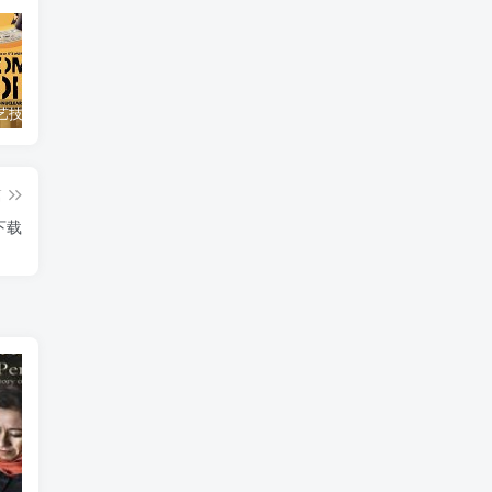
自然，工艺技术纪录片《原子能的希望 Atomic Hope – Inside the Pro-Nuclear Movement》下载
艺术纪录片《世界：新吉普赛之王 This World: The New Gypsy Kings》下载
自然纪录片《沙漠生存者：阿拉伯狼 Desert Survivors: The Arabian Wolf》下载
篇
下载