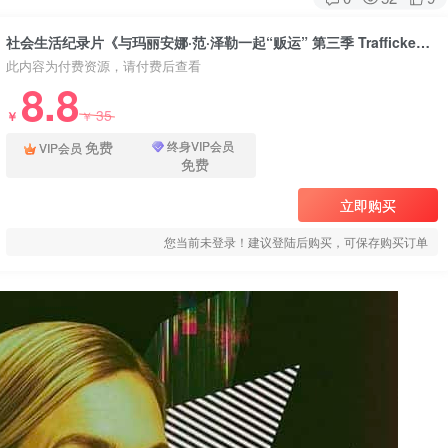
社会生活纪录片《与玛丽安娜·范·泽勒一起“贩运” 第三季 Trafficked with Mariana Van Zeller Season 3》下载
此内容为付费资源，请付费后查看
8.8
35
￥
￥
免费
终身VIP会员
VIP会员
免费
立即购买
您当前未登录！建议登陆后购买，可保存购买订单