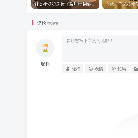
社会生活纪录片《马加拉 Makala》下载
评论
抢沙发
昵称
昵称
表情
代码