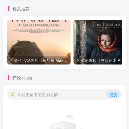
下载
Universe》下载
相关推荐
社会生活纪录片《马加拉 Makala》下载
艺
评论
抢沙发
欢迎您留下宝贵的见解！
提交