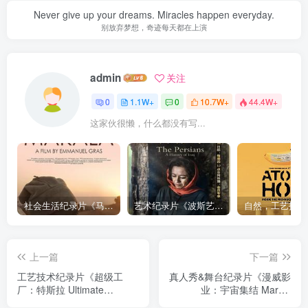
Never give up your dreams. Miracles happen everyday.
别放弃梦想，奇迹每天都在上演
admin
关注
0
1.1W+
0
10.7W+
44.4W+
这家伙很懒，什么都没有写...
社会生活纪录片《马加拉 Makala》下载
艺术纪录片《波斯艺术 Art of Persia》下载
上一篇
下一篇
工艺技术纪录片《超级工
真人秀&舞台纪录片《漫威影
厂：特斯拉 Ultimate
业：宇宙集结 Marvel
Factories: Tesla Model S》
Studios: Assembling a