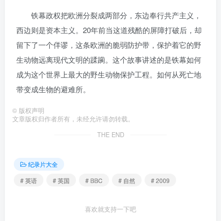
铁幕政权把欧洲分裂成两部分，东边奉行共产主义，
西边则是资本主义。20年前当这道残酷的屏障打破后，却
留下了一个佯谬，这条欧洲的脆弱防护带，保护着它的野
生动物远离现代文明的蹂躏。这个故事讲述的是铁幕如何
成为这个世界上最大的野生动物保护工程。如何从死亡地
带变成生物的避难所。
©
版权声明
文章版权归作者所有，未经允许请勿转载。
THE END
纪录片大全
# 英语
# 英国
# BBC
# 自然
# 2009
喜欢就支持一下吧