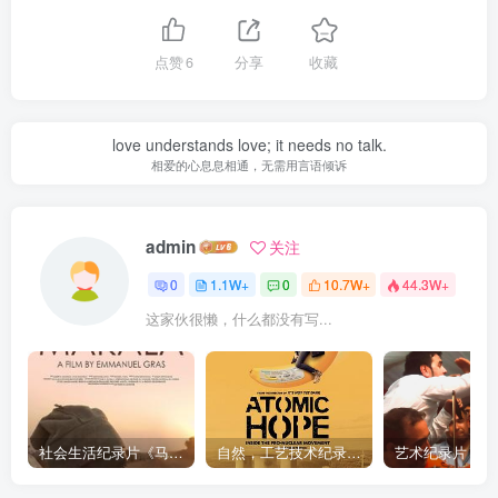
点赞
6
分享
收藏
love understands love; it needs no talk.
相爱的心息息相通，无需用言语倾诉
admin
关注
0
1.1W+
0
10.7W+
44.3W+
这家伙很懒，什么都没有写...
社会生活纪录片《马加拉 Makala》下载
自然，工艺技术纪录片《原子能的希望 Atomic Hope – Inside the Pro-Nuclear Movement》下载