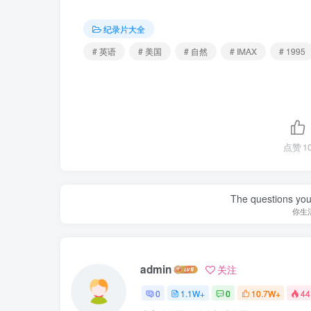
纪录片大全
# 英语
# 美国
# 自然
# IMAX
# 1995
点赞
1
The questions you 
你生
admin
关注
0
1.1W+
0
10.7W+
44