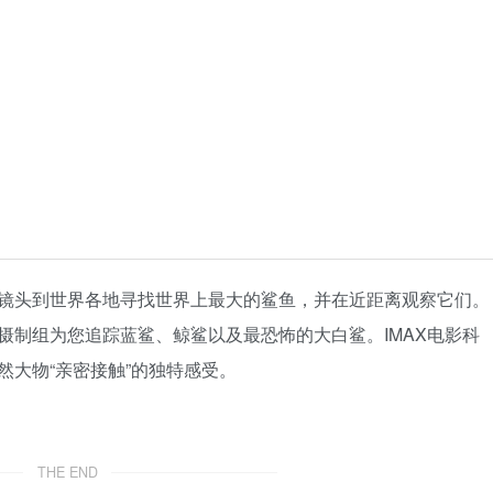
镜头到世界各地寻找世界上最大的鲨鱼，并在近距离观察它们。
摄制组为您追踪蓝鲨、鲸鲨以及最恐怖的大白鲨。IMAX电影科
大物“亲密接触”的独特感受。
THE END