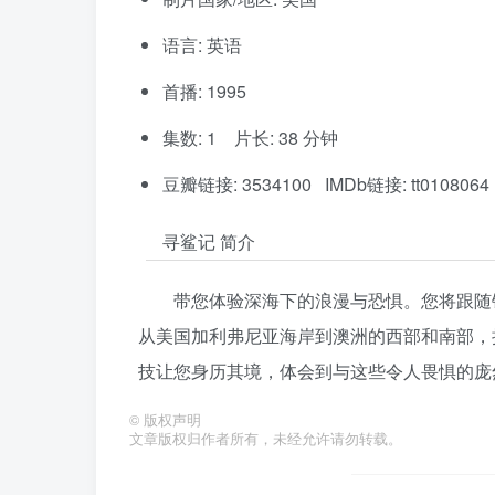
语言: 英语
首播: 1995
集数: 1 片长: 38 分钟
豆瓣链接: 3534100 IMDb链接: tt0108064
寻鲨记 简介
带您体验深海下的浪漫与恐惧。您将跟随
从美国加利弗尼亚海岸到澳洲的西部和南部，
技让您身历其境，体会到与这些令人畏惧的庞然
©
版权声明
文章版权归作者所有，未经允许请勿转载。