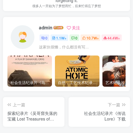
forgetting it.
很多人一开始为了梦想而忙，后来忙得忘了梦想
admin
关注
0
1.1W+
0
10.7W+
44.4W+
这家伙很懒，什么都没有写...
社会生活纪录片《马加拉 Makala》下载
自然，工艺技术纪录片《原子能的希望 Atomic Hope – Inside the Pro-Nuclear Movement》下载
上一篇
下一篇
探索纪录片《吴哥窟失落的
社会生活纪录片《传说
宝藏 Lost Treasures of
Lore》下载
Angkor》下载