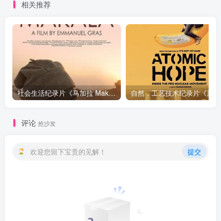
相关推荐
社会生活纪录片《马加拉 Makala》下载
自然，工
评论
抢沙发
欢迎您留下宝贵的见解！
提交