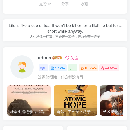
点赞
15
分享
收藏
Life is like a cup of tea. It won't be bitter for a lifetime but for a
short while anyway.
人生就像一杯茶，不会苦一辈子，但总会苦一阵子
admin
关注
0
1.1W+
0
10.7W+
44.5W+
这家伙很懒，什么都没有写...
社会生活纪录片《马加拉 Makala》下载
自然，工艺技术纪录片《原子能的希望 Atomic Hope – Inside the Pro-Nuclear Movement》下载