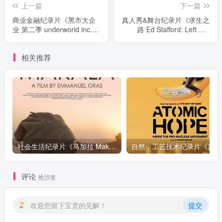
上一篇
下一篇
商业金融纪录片《黑市大企
真人秀&舞台纪录片《求生之
业 第二季 underworld inc.
路 Ed Stafford: Left For
Season 2》下载
Dead》下载
相关推荐
社会生活纪录片《马加拉 Makala》下载
自然，工
评论
抢沙发
欢迎您留下宝贵的见解！
提交