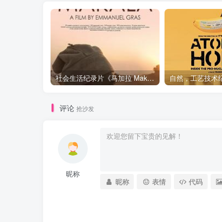
社会生活纪录片《马加拉 Makala》下载
评论
抢沙发
昵称
昵称
表情
代码