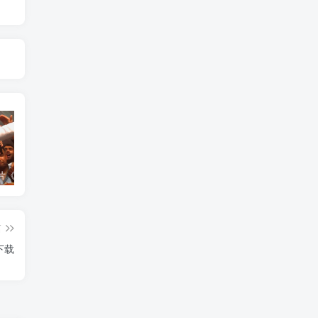
艺术纪录片《世界：新吉普赛之王 This World: The New Gypsy Kings》下载
艺术纪录片《波斯艺术 Art of Persia》下载
自然纪录片《沙漠生存者：阿拉伯狼 Desert Survivors: The Arabian Wolf》下载
篇
下载