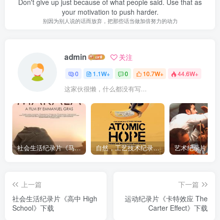
Don't give up just because of what people said. Use that as
your motivation to push harder.
别因为别人说的话而放弃，把那些话当做加倍努力的动力
admin
关注
0
1.1W+
0
10.7W+
44.6W+
这家伙很懒，什么都没有写...
社会生活纪录片《马加拉 Makala》下载
自然，工艺技术纪录片《原子能的希望 Atomic Hope – Inside the Pro-Nuclear Movement》下载
上一篇
下一篇
社会生活纪录片《高中 High
运动纪录片《卡特效应 The
School》下载
Carter Effect》下载