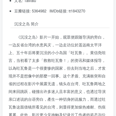
又名: Taivalu
豆瓣链接: 5364982 IMDb链接: tt1843270
沉没之岛 简介
《沉没之岛》影片一开始，观眾便跟随导演的旁白，
一边反省台湾的水患风灾，一边走访位於遥远南太平洋
上、五十年后将要沉没的小小岛国「吐瓦鲁」。黄信尧坦
言，当初看了太多「救救吐瓦鲁！」的资讯和媒体报导，
以為吐瓦鲁是一个很妻惨的国家，但去到当地之后，才发
现并不是想像中的那麼一回事。这个矛盾、充满衝突和自
省的过程在影片中展露无遗，镜头在台湾、吐瓦鲁两地之
间来回跳跃，碰撞出许多迷人且丰富的意义，也透过导演
亲口述说的台语旁白，產生一种切身的说服力，而透过吐
瓦鲁这面借镜所看见的台湾，则显得更加燥热难耐、伤痕
累累。此外，影片更少见地触及纪录片工作者的姿态与位