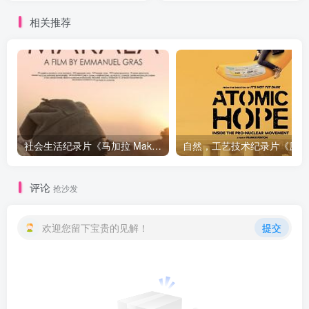
相关推荐
社会生活纪录片《马加拉 Makala》下载
自然，工
评论
抢沙发
欢迎您留下宝贵的见解！
提交