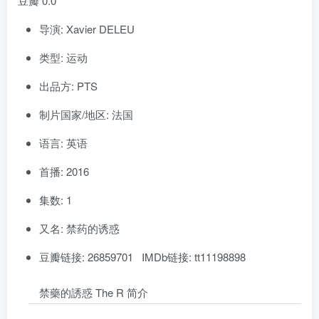
豆瓣 0.0
导演: Xavier DELEU
类型: 运动
出品方: PTS
制片国家/地区: 法国
语言: 英语
首播: 2016
集数: 1
又名: 禁药的诱惑
豆瓣链接: 26859701 IMDb链接: tt11198898
禁藥的誘惑 The R 简介