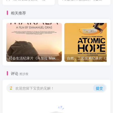
坂元裕二～ プロフェッショ
든타임, 국가는 없었다》下
ナル 仕事の流儀「生きづら
载
相关推荐
い、あなたへ～脚本家・坂
元裕二～」》下载
社会生活纪录片《马加拉 Makala》下载
自然，工
评论
抢沙发
欢迎您留下宝贵的见解！
提交