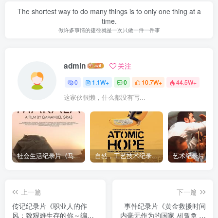
The shortest way to do many things is to only one thing at a
time.
做许多事情的捷径就是一次只做一件一件事
admin
关注
0
1.1W+
0
10.7W+
44.5W+
这家伙很懒，什么都没有写...
社会生活纪录片《马加拉 Makala》下载
自然，工艺技术纪录片《原子能的希望 Atomic Hope – Inside the Pro-Nuclear Movement》下载
上一篇
下一篇
传记纪录片《职业人的作
事件纪录片《黄金救援时间
风：致艰难生存的你～编剧
内毫无作为的国家 세월호 골