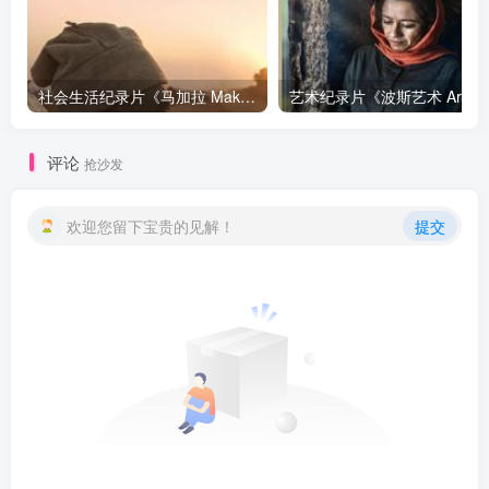
社会生活纪录片《马加拉 Makala》下载
艺
评论
抢沙发
欢迎您留下宝贵的见解！
提交