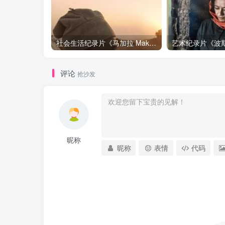
社会生活纪录片《马加拉 Makala》下载
评论
抢沙发
昵称
昵称
表情
代码