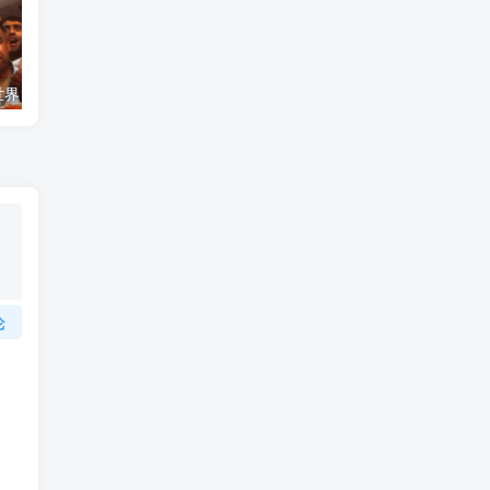
艺术纪录片《世界：新吉普赛之王 This World: The New Gypsy Kings》下载
自然纪录片《沙漠生存者：阿拉伯狼 Desert Survivors: The Arabian Wolf》下载
论