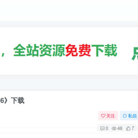
66》下载
关注
私信
0
48
7